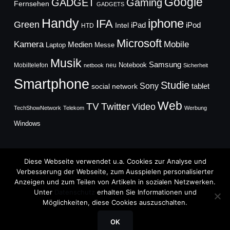
Google
GADGET
Gaming
Fernsehen
GADGETS
Handy
iphone
IFA
Green
iPad
Intel
iPod
HTD
Microsoft
Mobile
Kamera
Medien
Laptop
Messe
Musik
Samsung
Notebook
Mobiltelefon
neu
netbook
Sicherheit
Smartphone
Studie
Sony
social network
tablet
Web
TV
Twitter
Video
TechShowNetwork
Telekom
Werbung
Windows
Diese Webseite verwendet u.a. Cookies zur Analyse und
Verbesserung der Webseite, zum Ausspielen personalisierter
Anzeigen und zum Teilen von Artikeln in sozialen Netzwerken.
Copyright © 2026
Unter
Datenschutz
erhalten Sie Informationen und
TechFieber Blog
Möglichkeiten, diese Cookies auszuschalten.
Designed by
WPZOOM
OK