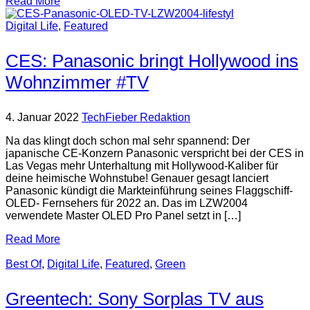
Read More
Digital Life
,
Featured
CES: Panasonic bringt Hollywood ins
Wohnzimmer #TV
4. Januar 2022
TechFieber Redaktion
Na das klingt doch schon mal sehr spannend: Der
japanische CE-Konzern Panasonic verspricht bei der CES in
Las Vegas mehr Unterhaltung mit Hollywood-Kaliber für
deine heimische Wohnstube! Genauer gesagt lanciert
Panasonic kündigt die Markteinführung seines Flaggschiff-
OLED- Fernsehers für 2022 an. Das im LZW2004
verwendete Master OLED Pro Panel setzt in […]
Read More
Best Of
,
Digital Life
,
Featured
,
Green
Greentech: Sony Sorplas TV aus