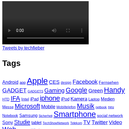
Tweets by techfieber
Tags
Apple
Facebook
CES
Android
Fernsehen
app
design
Handy
Google
GADGET
Gaming
Green
GADGETS
iphone
IFA
Kamera
iPad
Intel
iPod
Medien
Laptop
HTD
Musik
Microsoft
Mobile
Messe
Mobiltelefon
neu
netbook
Smartphone
Samsung
social network
Notebook
Sicherheit
Studie
TV
Twitter
Video
Sony
tablet
TechShowNetwork
Telekom