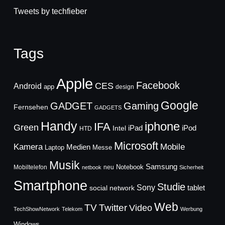
Tweets by techfieber
Tags
Apple
Facebook
CES
Android
app
design
Google
GADGET
Gaming
Fernsehen
GADGETS
Handy
iphone
IFA
Green
iPad
Intel
iPod
HTD
Microsoft
Mobile
Kamera
Medien
Laptop
Messe
Musik
Samsung
Notebook
Mobiltelefon
neu
netbook
Sicherheit
Smartphone
Studie
Sony
social network
tablet
Web
TV
Twitter
Video
TechShowNetwork
Telekom
Werbung
Windows