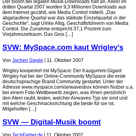
Der Boom bei legalen Musik-Downloads hält an. Allein im
dritten Quartal 2007 wurden 9,3 Millionen Downloads aus
dem Internet gezählt, wie Media Control mitteilt. „Das
abgelaufene Quartal war das stärkste Einzelquartal in der
Geschichte“, sagt Ulrike Altig, Geschäftsführerin von Media
Control. Die Zunahme entspricht 37,1 Prozent zum
Vorjahreszeitraum. Das Gros […]
SVW: MySpace.com kaut Wrigley’s
Von
Jochen Siegle
|
11. Oktober 2007
Wrigley kooperiert mit MySpace: Der Kaugummi-Gigant
Wrigley hat bei der Online-Community MySpace die erste
deutschsprachige Brand Community gestartet. Unter der
Adresse www.myspace.com/airwavesbox können Nutzer u.a.
bei einem Foto-Wettbewerb zeigen, was ihnen persönlich
den Atem raubt, testen, welcher Airwaves-Typ sie sind und
mit welche Geschmacksrichtung die beste für sie ist.
Mitgeholfen […]
SVW — Digital-Musik boomt
Von
TechFieber.de
|
11. Oktober 2007