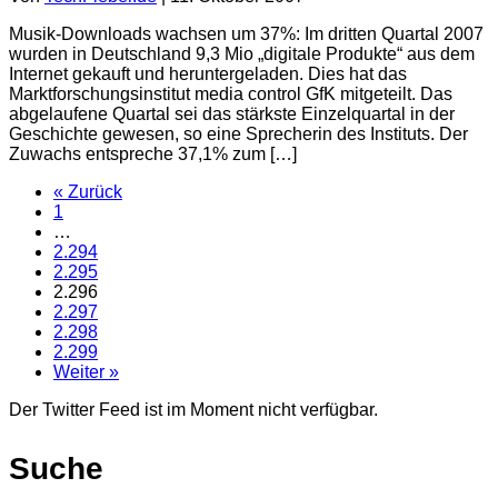
Musik-Downloads wachsen um 37%: Im dritten Quartal 2007
wurden in Deutschland 9,3 Mio „digitale Produkte“ aus dem
Internet gekauft und heruntergeladen. Dies hat das
Marktforschungsinstitut media control GfK mitgeteilt. Das
abgelaufene Quartal sei das stärkste Einzelquartal in der
Geschichte gewesen, so eine Sprecherin des Instituts. Der
Zuwachs entspreche 37,1% zum […]
« Zurück
1
…
2.294
2.295
2.296
2.297
2.298
2.299
Weiter »
Der Twitter Feed ist im Moment nicht verfügbar.
Suche