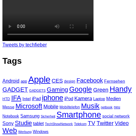
Tweets by techfieber
Tags
Apple
Facebook
CES
Android
Fernsehen
app
design
Handy
Google
GADGET
Gaming
Green
GADGETS
iphone
IFA
Kamera
iPad
Intel
iPod
Medien
Laptop
HTD
Musik
Microsoft
Mobile
Messe
Mobiltelefon
neu
netbook
Smartphone
Samsung
social network
Notebook
Sicherheit
Studie
TV
Twitter
Video
Sony
tablet
TechShowNetwork
Telekom
Web
Windows
Werbung