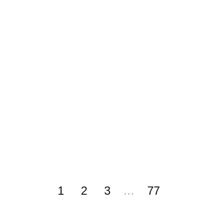
1
2
3
…
77