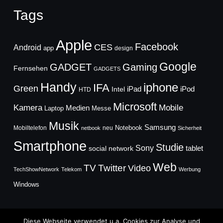
Tags
Apple
Facebook
CES
Android
app
design
Google
GADGET
Gaming
Fernsehen
GADGETS
Handy
iphone
IFA
Green
iPad
Intel
iPod
HTD
Microsoft
Mobile
Kamera
Medien
Laptop
Messe
Musik
Samsung
Notebook
Mobiltelefon
neu
netbook
Sicherheit
Smartphone
Studie
Sony
social network
tablet
Web
TV
Twitter
Video
TechShowNetwork
Telekom
Werbung
Windows
Diese Webseite verwendet u.a. Cookies zur Analyse und