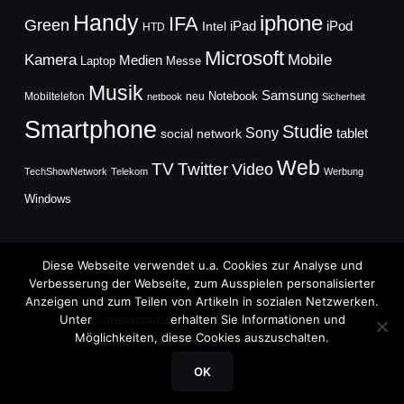
Handy
iphone
IFA
Green
iPad
Intel
iPod
HTD
Microsoft
Mobile
Kamera
Medien
Laptop
Messe
Musik
Samsung
Notebook
Mobiltelefon
neu
netbook
Sicherheit
Smartphone
Studie
Sony
social network
tablet
Web
TV
Twitter
Video
TechShowNetwork
Telekom
Werbung
Windows
Diese Webseite verwendet u.a. Cookies zur Analyse und
Verbesserung der Webseite, zum Ausspielen personalisierter
Anzeigen und zum Teilen von Artikeln in sozialen Netzwerken.
Copyright © 2026
Unter
Datenschutz
erhalten Sie Informationen und
TechFieber Blog
Möglichkeiten, diese Cookies auszuschalten.
Designed by
WPZOOM
OK