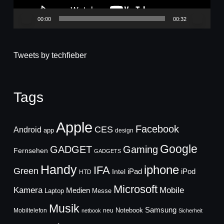
00:00
00:32
Tweets by techfieber
Tags
Apple
Facebook
CES
Android
app
design
Google
GADGET
Gaming
Fernsehen
GADGETS
Handy
iphone
IFA
Green
iPad
Intel
iPod
HTD
Microsoft
Mobile
Kamera
Medien
Laptop
Messe
Musik
Samsung
Notebook
Mobiltelefon
neu
netbook
Sicherheit