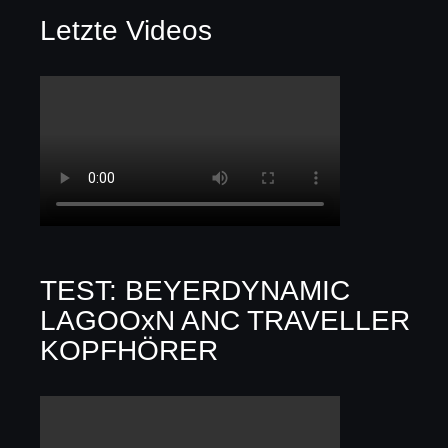
Letzte Videos
TEST: BEYERDYNAMIC
LAGOOxN ANC TRAVELLER
KOPFHÖRER