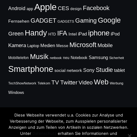
Apple
Facebook
CES
Android
app
design
Google
GADGET
Gaming
Fernsehen
GADGETS
Handy
iphone
IFA
Green
iPad
Intel
iPod
HTD
Microsoft
Mobile
Kamera
Medien
Laptop
Messe
Musik
Samsung
Notebook
Mobiltelefon
neu
netbook
Sicherheit
Smartphone
Studie
Sony
social network
tablet
Web
TV
Twitter
Video
TechShowNetwork
Telekom
Werbung
Windows
Diese Webseite verwendet u.a. Cookies zur Analyse und
Verbesserung der Webseite, zum Ausspielen personalisierter
Anzeigen und zum Teilen von Artikeln in sozialen Netzwerken.
Copyright © 2026
Unter
Datenschutz
erhalten Sie Informationen und
TechFieber Blog