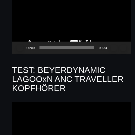
Player
00:00
00:34
TEST: BEYERDYNAMIC
LAGOOxN ANC TRAVELLER
KOPFHÖRER
Video-
Player