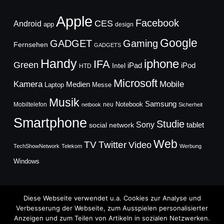
Apple
Facebook
CES
Android
app
design
Google
GADGET
Gaming
Fernsehen
GADGETS
Handy
iphone
IFA
Green
iPad
Intel
iPod
HTD
Microsoft
Mobile
Kamera
Medien
Laptop
Messe
Musik
Samsung
Notebook
Mobiltelefon
neu
netbook
Sicherheit
Smartphone
Studie
Sony
social network
tablet
Web
TV
Twitter
Video
TechShowNetwork
Telekom
Werbung
Windows
Diese Webseite verwendet u.a. Cookies zur Analyse und
Verbesserung der Webseite, zum Ausspielen personalisierter
Anzeigen und zum Teilen von Artikeln in sozialen Netzwerken.
Copyright © 2026