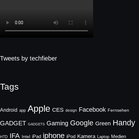
Tweets by techfieber
Tags
Apple
Facebook
CES
Android
Fernsehen
app
design
Handy
Google
GADGET
Gaming
Green
GADGETS
iphone
IFA
Kamera
iPad
Intel
iPod
Medien
Laptop
HTD