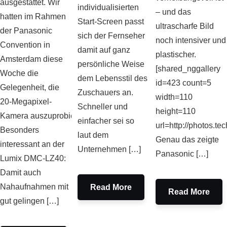
ausgestattet. Wir
individualisierten
– und das
hatten im Rahmen
Start-Screen passt
ultrascharfe Bild
der Panasonic
sich der Fernseher
noch intensiver und
Convention in
damit auf ganz
plastischer.
Amsterdam diese
persönliche Weise
[shared_nggallery
Woche die
dem Lebensstil des
id=423 count=5
Gelegenheit, die
Zuschauers an.
width=110
20-Megapixel-
Schneller und
height=110
Kamera auszuprobieren.
einfacher sei so
url=http://photos.tec
Besonders
laut dem
Genau das zeigte
interessant an der
Unternehmen […]
Panasonic […]
Lumix DMC-LZ40:
Damit auch
Nahaufnahmen mit
Read More
Read More
gut gelingen […]