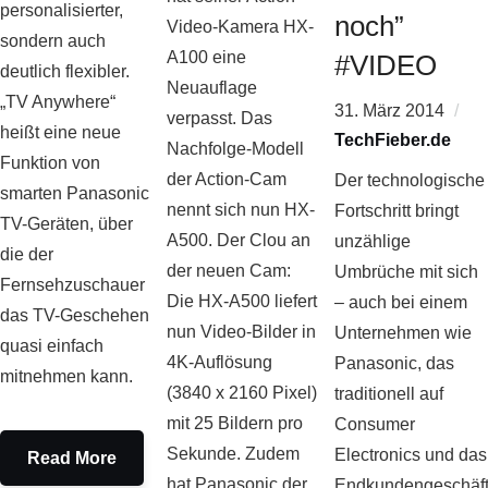
personalisierter,
noch”
Video-Kamera HX-
sondern auch
A100 eine
#VIDEO
deutlich flexibler.
Neuauflage
„TV Anywhere“
31. März 2014
verpasst. Das
heißt eine neue
TechFieber.de
Nachfolge-Modell
Funktion von
der Action-Cam
Der technologische
smarten Panasonic
nennt sich nun HX-
Fortschritt bringt
TV-Geräten, über
A500. Der Clou an
unzählige
die der
der neuen Cam:
Umbrüche mit sich
Fernsehzuschauer
Die HX-A500 liefert
– auch bei einem
das TV-Geschehen
nun Video-Bilder in
Unternehmen wie
quasi einfach
4K-Auflösung
Panasonic, das
mitnehmen kann.
(3840 x 2160 Pixel)
traditionell auf
mit 25 Bildern pro
Consumer
Sekunde. Zudem
Electronics und das
Read More
hat Panasonic der
Endkundengeschäf