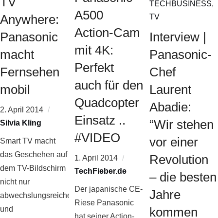
TV
TECHBUSINESS
,
A500
Anywhere:
TV
Action-Cam
Panasonic
Interview |
mit 4K:
macht
Panasonic-
Perfekt
Fernsehen
Chef
auch für den
mobil
Laurent
Quadcopter
Abadie:
2. April 2014
Einsatz ..
“Wir stehen
Silvia Kling
#VIDEO
vor einer
Smart TV macht
das Geschehen auf
Revolution
1. April 2014
dem TV-Bildschirm
TechFieber.de
– die besten
nicht nur
Der japanische CE-
Jahre
abwechslungsreicher
Riese Panasonic
und
kommen
hat seiner Action-