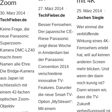
mit 4K
Zoom
27. März 2014
25. März 2014
30. März 2014
TechFieber.de
Jochen Siegle
TechFieber.de
Besser Fernsehen:
Wer einmal die
Keine Frage, die
Der japanische CE-
verblüffende
neue Panasonic
Riese Panasonic
Wirkung eines 4K-
Superzoom-
zeigt diese Woche
Fernsehers erlebt
Kamera DMC-LZ40
in Amsterdam bei
hat, will auf keinen
macht ihrem
der Panasonic
anderen Screen
Namen alle Ehre.
Convention 2014
mehr blicken. Und
Die Bridge-Kamera
verschiedene
wenn der dann
aus Japan ist
innovative TV-
noch kurvig ist?
schliesslich mit
Features. Darunter
Dann wissen wir,
einem 42-fachen
die neue Smart-TV-
dass die TV-
optischen Zoom-
Option „MyStream“:
Zukunft
Objektiv
Mit einem
verheißungsvoll ist