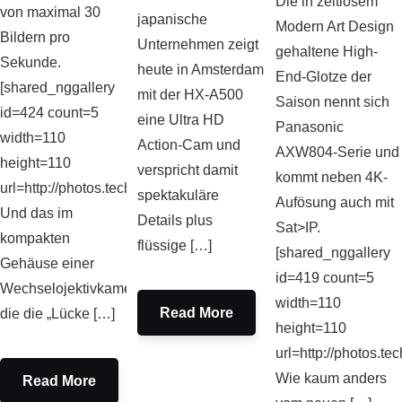
Die in zeitlosem
von maximal 30
japanische
Modern Art Design
Bildern pro
Unternehmen zeigt
gehaltene High-
Sekunde.
heute in Amsterdam
End-Glotze der
[shared_nggallery
mit der HX-A500
Saison nennt sich
id=424 count=5
eine Ultra HD
Panasonic
width=110
Action-Cam und
AXW804-Serie und
height=110
verspricht damit
kommt neben 4K-
url=http://photos.techfieber.de]
spektakuläre
Aufösung auch mit
Und das im
Details plus
Sat>IP.
kompakten
flüssige […]
[shared_nggallery
Gehäuse einer
id=419 count=5
Wechselojektivkamera,
width=110
Read More
die die „Lücke […]
height=110
url=http://photos.tec
Wie kaum anders
Read More