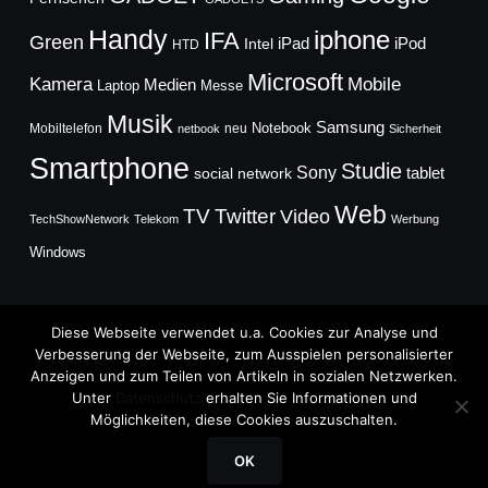
Handy
iphone
IFA
Green
iPad
Intel
iPod
HTD
Microsoft
Mobile
Kamera
Medien
Laptop
Messe
Musik
Samsung
Notebook
Mobiltelefon
neu
netbook
Sicherheit
Smartphone
Studie
Sony
social network
tablet
Web
TV
Twitter
Video
TechShowNetwork
Telekom
Werbung
Windows
Diese Webseite verwendet u.a. Cookies zur Analyse und
Verbesserung der Webseite, zum Ausspielen personalisierter
Anzeigen und zum Teilen von Artikeln in sozialen Netzwerken.
Copyright © 2026
Unter
Datenschutz
erhalten Sie Informationen und
TechFieber Blog
Möglichkeiten, diese Cookies auszuschalten.
Designed by
WPZOOM
OK