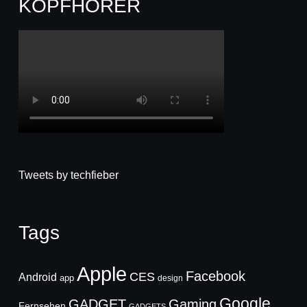
KOPFHÖRER
Tweets by techfieber
Tags
Apple
Facebook
CES
Android
app
design
Google
GADGET
Gaming
Fernsehen
GADGETS