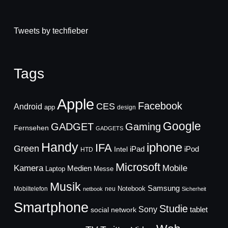
Tweets by techfieber
Tags
Apple
Facebook
CES
Android
app
design
Google
GADGET
Gaming
Fernsehen
GADGETS
Handy
iphone
IFA
Green
iPad
Intel
iPod
HTD
Microsoft
Mobile
Kamera
Medien
Laptop
Messe
Musik
Samsung
Notebook
Mobiltelefon
neu
netbook
Sicherheit
Smartphone
Studie
Sony
social network
tablet