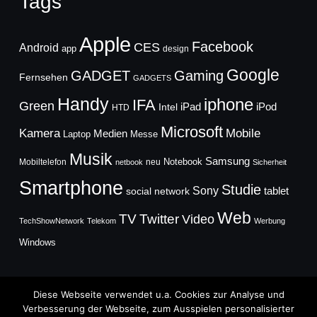
Tags
Apple
Facebook
CES
Android
app
design
Google
GADGET
Gaming
Fernsehen
GADGETS
Handy
iphone
IFA
Green
iPad
Intel
iPod
HTD
Microsoft
Mobile
Kamera
Medien
Laptop
Messe
Musik
Samsung
Notebook
Mobiltelefon
neu
netbook
Sicherheit
Smartphone
Studie
Sony
social network
tablet
Web
TV
Twitter
Video
TechShowNetwork
Telekom
Werbung
Windows
Diese Webseite verwendet u.a. Cookies zur Analyse und
Verbesserung der Webseite, zum Ausspielen personalisierter