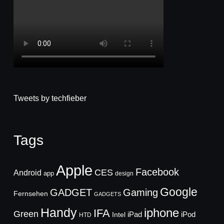
Tweets by techfieber
Tags
Apple
Facebook
CES
Android
app
design
Google
GADGET
Gaming
Fernsehen
GADGETS
Handy
iphone
IFA
Green
iPad
Intel
iPod
HTD