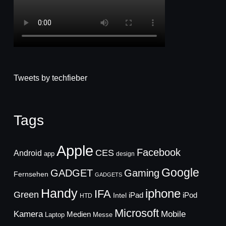
Tweets by techfieber
Tags
Apple
Facebook
CES
Android
app
design
Google
GADGET
Gaming
Fernsehen
GADGETS
Handy
iphone
IFA
Green
iPad
Intel
iPod
HTD
Microsoft
Mobile
Kamera
Medien
Laptop
Messe