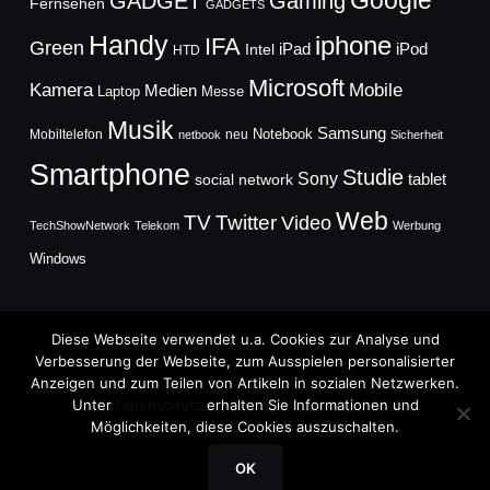
Google
GADGET
Gaming
Fernsehen
GADGETS
Handy
iphone
IFA
Green
iPad
Intel
iPod
HTD
Microsoft
Mobile
Kamera
Medien
Laptop
Messe
Musik
Samsung
Notebook
Mobiltelefon
neu
netbook
Sicherheit
Smartphone
Studie
Sony
social network
tablet
Web
TV
Twitter
Video
TechShowNetwork
Telekom
Werbung
Windows
Diese Webseite verwendet u.a. Cookies zur Analyse und
Verbesserung der Webseite, zum Ausspielen personalisierter
Anzeigen und zum Teilen von Artikeln in sozialen Netzwerken.
Copyright © 2026
Unter
Datenschutz
erhalten Sie Informationen und
TechFieber Blog
Möglichkeiten, diese Cookies auszuschalten.
Designed by
WPZOOM
OK