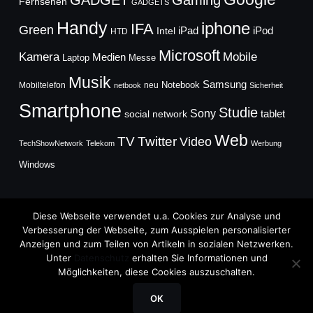
GADGET
Gaming
Fernsehen
GADGETS
Handy
iphone
IFA
Green
iPad
Intel
iPod
HTD
Microsoft
Mobile
Kamera
Medien
Laptop
Messe
Musik
Samsung
Notebook
Mobiltelefon
neu
netbook
Sicherheit
Smartphone
Studie
Sony
social network
tablet
Web
TV
Twitter
Video
TechShowNetwork
Telekom
Werbung
Windows
Diese Webseite verwendet u.a. Cookies zur Analyse und
Verbesserung der Webseite, zum Ausspielen personalisierter
Anzeigen und zum Teilen von Artikeln in sozialen Netzwerken.
Copyright © 2026
Unter
Datenschutz
erhalten Sie Informationen und
TechFieber Blog
Möglichkeiten, diese Cookies auszuschalten.
Designed by
WPZOOM
OK