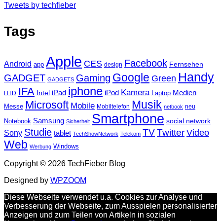
Tweets by techfieber
Tags
Apple
Facebook
CES
Android
Fernsehen
app
design
Handy
Google
GADGET
Gaming
Green
GADGETS
iphone
IFA
Kamera
iPad
Intel
iPod
Medien
Laptop
HTD
Musik
Microsoft
Mobile
Messe
Mobiltelefon
neu
netbook
Smartphone
Samsung
social network
Notebook
Sicherheit
Studie
TV
Twitter
Video
Sony
tablet
TechShowNetwork
Telekom
Web
Windows
Werbung
Copyright © 2026 TechFieber Blog
Designed by
WPZOOM
Diese Webseite verwendet u.a. Cookies zur Analyse und
Verbesserung der Webseite, zum Ausspielen personalisierter
Anzeigen und zum Teilen von Artikeln in sozialen