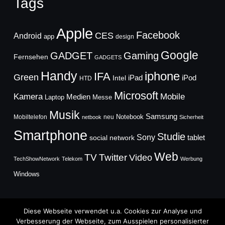
Tags
Apple
Facebook
CES
Android
app
design
Google
GADGET
Gaming
Fernsehen
GADGETS
Handy
iphone
IFA
Green
iPad
Intel
iPod
HTD
Microsoft
Mobile
Kamera
Medien
Laptop
Messe
Musik
Samsung
Notebook
Mobiltelefon
neu
netbook
Sicherheit
Smartphone
Studie
Sony
social network
tablet
Web
TV
Twitter
Video
TechShowNetwork
Telekom
Werbung
Windows
Diese Webseite verwendet u.a. Cookies zur Analyse und
Verbesserung der Webseite, zum Ausspielen personalisierter