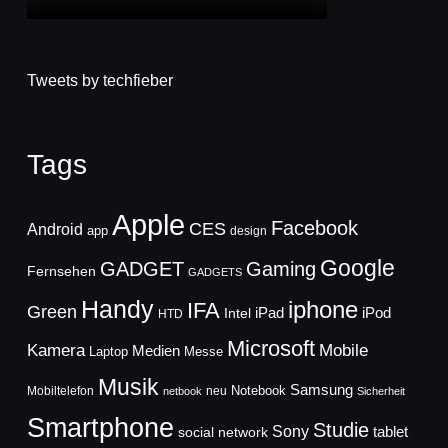
Tweets by techfieber
Tags
Apple
Facebook
CES
Android
app
design
Google
GADGET
Gaming
Fernsehen
GADGETS
Handy
iphone
IFA
Green
iPad
Intel
iPod
HTD
Microsoft
Mobile
Kamera
Medien
Laptop
Messe
Musik
Samsung
Notebook
Mobiltelefon
neu
netbook
Sicherheit
Smartphone
Studie
Sony
social network
tablet