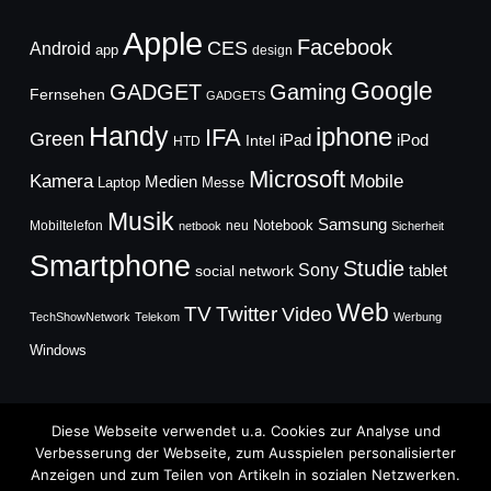
Apple
Facebook
CES
Android
app
design
Google
GADGET
Gaming
Fernsehen
GADGETS
Handy
iphone
IFA
Green
iPad
Intel
iPod
HTD
Microsoft
Mobile
Kamera
Medien
Laptop
Messe
Musik
Samsung
Notebook
Mobiltelefon
neu
netbook
Sicherheit
Smartphone
Studie
Sony
social network
tablet
Web
TV
Twitter
Video
TechShowNetwork
Telekom
Werbung
Windows
Diese Webseite verwendet u.a. Cookies zur Analyse und
Verbesserung der Webseite, zum Ausspielen personalisierter
Anzeigen und zum Teilen von Artikeln in sozialen Netzwerken.
Copyright © 2026