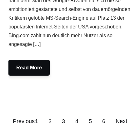
nach dem Start des Google-Rivalen hat sich die so
ambitioniert gestartete und selbst von dauernörgelnden
Kritikern gelobte MS-Search-Engine auf Platz 13 der
populärsten Internet-Seiten der USA vorgeschoben.
Bing.com zählt nun deutlich mehr Nutzer als so
angesagte […]
Read More
Previous
1
2
3
4
5
6
Next