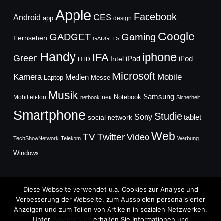
Apple
Facebook
CES
Android
app
design
Google
GADGET
Gaming
Fernsehen
GADGETS
Handy
iphone
IFA
Green
iPad
Intel
iPod
HTD
Microsoft
Mobile
Kamera
Medien
Laptop
Messe
Musik
Samsung
Notebook
Mobiltelefon
neu
netbook
Sicherheit
Smartphone
Studie
Sony
social network
tablet
Web
TV
Twitter
Video
TechShowNetwork
Telekom
Werbung
Windows
Diese Webseite verwendet u.a. Cookies zur Analyse und
Verbesserung der Webseite, zum Ausspielen personalisierter
Anzeigen und zum Teilen von Artikeln in sozialen Netzwerken.
Copyright © 2026
Unter
Datenschutz
erhalten Sie Informationen und