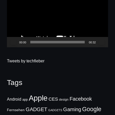
Player
00:00
00:32
Tweets by techfieber
Tags
Apple
Facebook
CES
Android
app
design
Google
GADGET
Gaming
Fernsehen
GADGETS