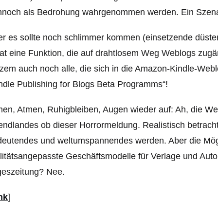
noch als Bedrohung wahrgenommen werden. Ein Szenari
r es sollte noch schlimmer kommen (einsetzende düste
at eine Funktion, die auf drahtlosem Weg Weblogs zugä
zem auch noch alle, die sich in die Amazon-Kindle-Web
ndle Publishing for Blogs Beta Programms“!
en, Atmen, Ruhigbleiben, Augen wieder auf: Ah, die Wel
ndlandes ob dieser Horrormeldung. Realistisch betracht
eutendes und weltumspannendes werden. Aber die Mögli
litätsangepasste Geschäftsmodelle für Verlage und Aut
geszeitung? Nee.
nk
]