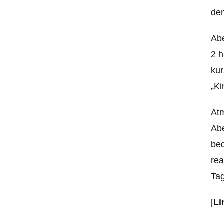
den
Abe
2 h
kur
„Ki
Atm
Abe
bed
rea
Ta
[
Li