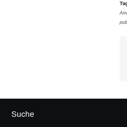
Ta
Am
pub
Suche