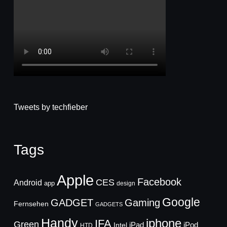
Tweets by techfieber
Tags
Apple
Facebook
CES
Android
app
design
Google
GADGET
Gaming
Fernsehen
GADGETS
Handy
iphone
IFA
Green
iPad
Intel
iPod
HTD