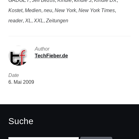
GADGET
,
Jeff Bezos
,
Kindle
,
kindle 3
,
Kindle DX
,
Kostet
,
Medien
,
neu
,
New York
,
New York Times
,
reader
,
XL
,
XXL
,
Zeitungen
Author
TechFieber.de
Date
6. Mai 2009
Suche