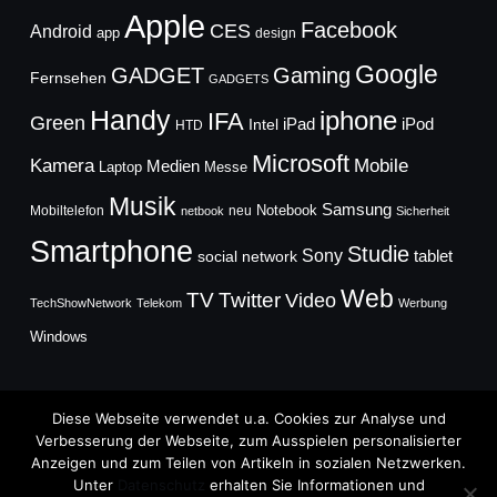
Apple
Facebook
CES
Android
app
design
Google
GADGET
Gaming
Fernsehen
GADGETS
Handy
iphone
IFA
Green
iPad
Intel
iPod
HTD
Microsoft
Mobile
Kamera
Medien
Laptop
Messe
Musik
Samsung
Notebook
Mobiltelefon
neu
netbook
Sicherheit
Smartphone
Studie
Sony
social network
tablet
Web
TV
Twitter
Video
TechShowNetwork
Telekom
Werbung
Windows
Diese Webseite verwendet u.a. Cookies zur Analyse und
Verbesserung der Webseite, zum Ausspielen personalisierter
Anzeigen und zum Teilen von Artikeln in sozialen Netzwerken.
Copyright © 2026
Unter
Datenschutz
erhalten Sie Informationen und
TechFieber Blog