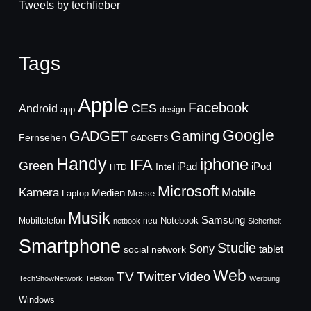
Tweets by techfieber
Tags
Apple
Facebook
CES
Android
app
design
Google
GADGET
Gaming
Fernsehen
GADGETS
Handy
iphone
IFA
Green
iPad
Intel
iPod
HTD
Microsoft
Mobile
Kamera
Medien
Laptop
Messe
Musik
Samsung
Notebook
Mobiltelefon
neu
netbook
Sicherheit
Smartphone
Studie
Sony
social network
tablet
Web
TV
Twitter
Video
TechShowNetwork
Telekom
Werbung
Windows