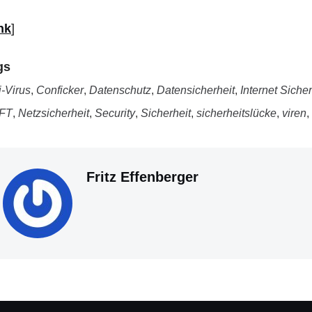
nk
]
gs
i-Virus
,
Conficker
,
Datenschutz
,
Datensicherheit
,
Internet Sicher
FT
,
Netzsicherheit
,
Security
,
Sicherheit
,
sicherheitslücke
,
viren
,
Fritz Effenberger