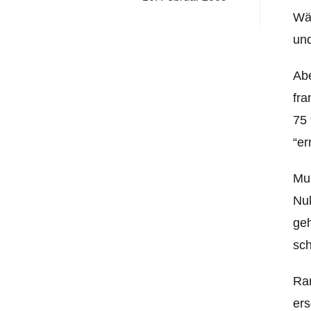
Wäh
und
Abe
fra
75 
“er
Mus
Nuk
geh
sch
Ran
ers