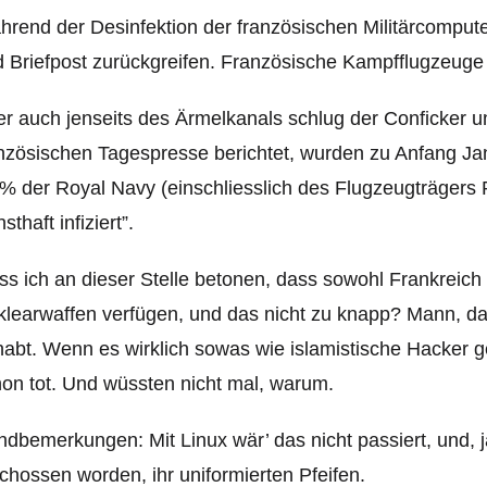
rend der Desinfektion der französischen Militärcomput
 Briefpost zurückgreifen. Französische Kampfflugzeuge 
r auch jenseits des Ärmelkanals schlug der Conficker u
nzösischen Tagespresse berichtet, wurden zu Anfang Ja
% der Royal Navy (einschliesslich des Flugzeugträgers R
nsthaft infiziert”.
s ich an dieser Stelle betonen, dass sowohl Frankreich
learwaffen verfügen, und das nicht zu knapp? Mann, d
abt. Wenn es wirklich sowas wie islamistische Hacker g
on tot. Und wüssten nicht mal, warum.
dbemerkungen: Mit Linux wär’ das nicht passiert, und, 
chossen worden, ihr uniformierten Pfeifen.