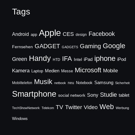
Tags
Apple
Facebook
CES
Android
app
design
Google
GADGET
Gaming
Fernsehen
GADGETS
Handy
iphone
IFA
Green
iPad
Intel
iPod
HTD
Microsoft
Mobile
Kamera
Medien
Laptop
Messe
Musik
Samsung
Notebook
Mobiltelefon
neu
netbook
Sicherheit
Smartphone
Studie
Sony
social network
tablet
Web
TV
Twitter
Video
TechShowNetwork
Telekom
Werbung
Windows