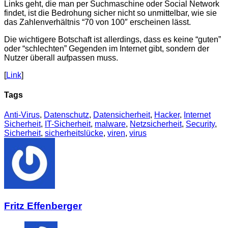
Links geht, die man per Suchmaschine oder Social Network
findet, ist die Bedrohung sicher nicht so unmittelbar, wie sie
das Zahlenverhältnis “70 von 100″ erscheinen lässt.
Die wichtigere Botschaft ist allerdings, dass es keine “guten”
oder “schlechten” Gegenden im Internet gibt, sondern der
Nutzer überall aufpassen muss.
[
Link
]
Tags
Anti-Virus
,
Datenschutz
,
Datensicherheit
,
Hacker
,
Internet
Sicherheit
,
IT-Sicherheit
,
malware
,
Netzsicherheit
,
Security
,
Sicherheit
,
sicherheitslücke
,
viren
,
virus
Fritz Effenberger