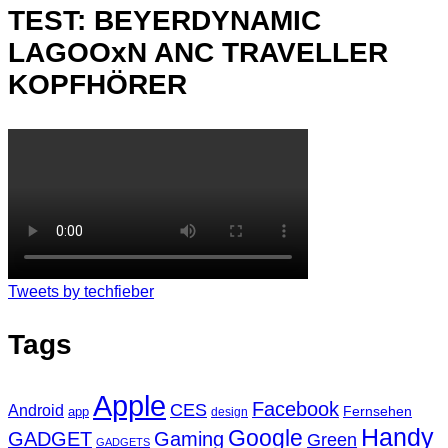
TEST: BEYERDYNAMIC
LAGOOxN ANC TRAVELLER
KOPFHÖRER
Tweets by techfieber
Tags
Apple
Facebook
CES
Android
Fernsehen
app
design
Handy
Google
GADGET
Gaming
Green
GADGETS