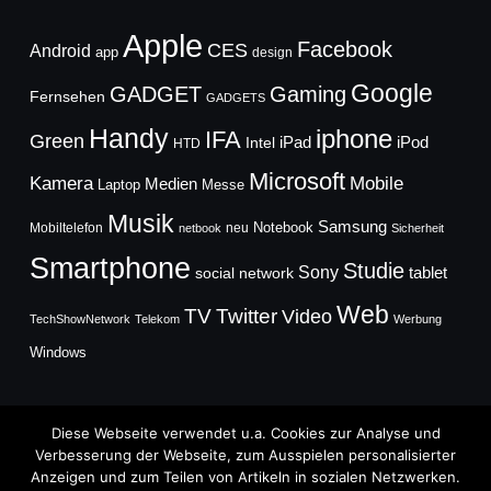
Apple
Facebook
CES
Android
app
design
Google
GADGET
Gaming
Fernsehen
GADGETS
Handy
iphone
IFA
Green
iPad
Intel
iPod
HTD
Microsoft
Mobile
Kamera
Medien
Laptop
Messe
Musik
Samsung
Notebook
Mobiltelefon
neu
netbook
Sicherheit
Smartphone
Studie
Sony
social network
tablet
Web
TV
Twitter
Video
TechShowNetwork
Telekom
Werbung
Windows
Diese Webseite verwendet u.a. Cookies zur Analyse und
Verbesserung der Webseite, zum Ausspielen personalisierter
Anzeigen und zum Teilen von Artikeln in sozialen Netzwerken.
Copyright © 2026