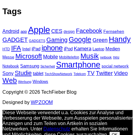
Tags
Apple
Facebook
CES
Android
Fernsehen
app
design
Handy
Google
GADGET
Gaming
Green
GADGETS
iphone
IFA
Kamera
iPad
Intel
iPod
Medien
Laptop
HTD
Musik
Microsoft
Mobile
Messe
Mobiltelefon
neu
netbook
Smartphone
Samsung
social network
Notebook
Sicherheit
Studie
TV
Twitter
Video
Sony
tablet
TechShowNetwork
Telekom
Web
Windows
Werbung
Copyright © 2026 TechFieber Blog
Designed by
WPZOOM
Diese Webseite verwendet u.a. Cookies zur Analyse und
Verbesserung der Webseite, zum Ausspielen personalisierter
Anzeigen und zum Teilen von Artikeln in sozialen
Netzwerken. Unter
Datenschutz
erhalten Sie Informationen
und Möglichkeiten, diese Cookies auszuschalten.
OK