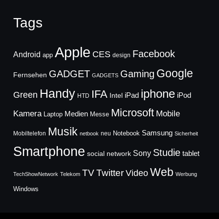
Tags
Apple
Facebook
CES
Android
app
design
Google
GADGET
Gaming
Fernsehen
GADGETS
Handy
iphone
IFA
Green
iPad
Intel
iPod
HTD
Microsoft
Mobile
Kamera
Medien
Laptop
Messe
Musik
Samsung
Notebook
Mobiltelefon
neu
netbook
Sicherheit
Smartphone
Studie
Sony
social network
tablet
Web
TV
Twitter
Video
TechShowNetwork
Telekom
Werbung
Windows