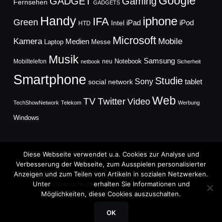
Google
GADGET
Gaming
Fernsehen
GADGETS
Handy
iphone
IFA
Green
iPad
Intel
iPod
HTD
Microsoft
Mobile
Kamera
Medien
Laptop
Messe
Musik
Samsung
Notebook
Mobiltelefon
neu
netbook
Sicherheit
Smartphone
Studie
Sony
social network
tablet
Web
TV
Twitter
Video
TechShowNetwork
Telekom
Werbung
Windows
Diese Webseite verwendet u.a. Cookies zur Analyse und
Verbesserung der Webseite, zum Ausspielen personalisierter
Anzeigen und zum Teilen von Artikeln in sozialen Netzwerken.
Copyright © 2026
Unter
Datenschutz
erhalten Sie Informationen und
TechFieber Blog
Möglichkeiten, diese Cookies auszuschalten.
Designed by
WPZOOM
OK