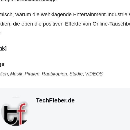
isch, warum die wehklagende Entertainment-Industrie 
dien, die eben die positiven Effekte von Online-Tausc
?
nk]
gs
dien
,
Musik
,
Piraten
,
Raubkopien
,
Studie
,
VIDEOS
TechFieber.de