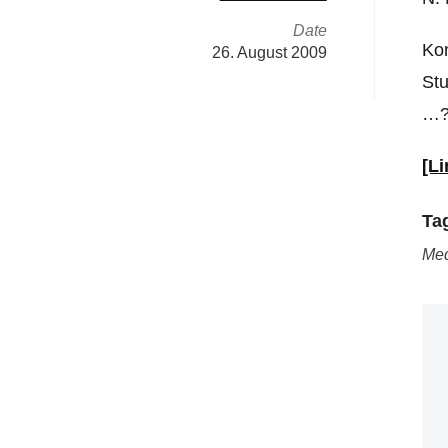
Date
Kom
26. August 2009
Stu
…
[Li
Ta
Me