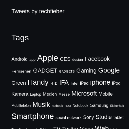
Tweets by techfieber
Tags
Apple
Facebook
CES
Android
app
design
Google
GADGET
Gaming
Fernsehen
GADGETS
Handy
iphone
IFA
Green
iPad
Intel
iPod
HTD
Microsoft
Mobile
Kamera
Medien
Laptop
Messe
Musik
Samsung
Notebook
Mobiltelefon
neu
netbook
Sicherheit
Smartphone
Studie
Sony
social network
tablet
Web
TV
Twitter