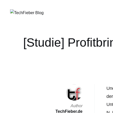
[Studie] Profitb
Und
der
Unt
Author
TechFieber.de
N. 