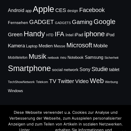
Apple
Facebook
CES
Android
app
design
Google
GADGET
Gaming
Fernsehen
GADGETS
Handy
iphone
IFA
Green
iPad
Intel
iPod
HTD
Microsoft
Mobile
Kamera
Medien
Laptop
Messe
Musik
Samsung
Notebook
Mobiltelefon
neu
netbook
Sicherheit
Smartphone
Studie
Sony
social network
tablet
Web
TV
Twitter
Video
TechShowNetwork
Telekom
Werbung
Windows
Diese Webseite verwendet u.a. Cookies zur Analyse und
Verbesserung der Webseite, zum Ausspielen personalisierter
Anzeigen und zum Teilen von Artikeln in sozialen Netzwerken.
Copyright © 2026
Unter
Datenschutz
erhalten Sie Informationen und