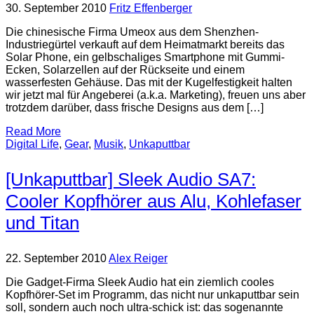
30. September 2010
Fritz Effenberger
Die chinesische Firma Umeox aus dem Shenzhen-
Industriegürtel verkauft auf dem Heimatmarkt bereits das
Solar Phone, ein gelbschaliges Smartphone mit Gummi-
Ecken, Solarzellen auf der Rückseite und einem
wasserfesten Gehäuse. Das mit der Kugelfestigkeit halten
wir jetzt mal für Angeberei (a.k.a. Marketing), freuen uns aber
trotzdem darüber, dass frische Designs aus dem […]
Read More
Digital Life
,
Gear
,
Musik
,
Unkaputtbar
[Unkaputtbar] Sleek Audio SA7:
Cooler Kopfhörer aus Alu, Kohlefaser
und Titan
22. September 2010
Alex Reiger
Die Gadget-Firma Sleek Audio hat ein ziemlich cooles
Kopfhörer-Set im Programm, das nicht nur unkaputtbar sein
soll, sondern auch noch ultra-schick ist: das sogenannte