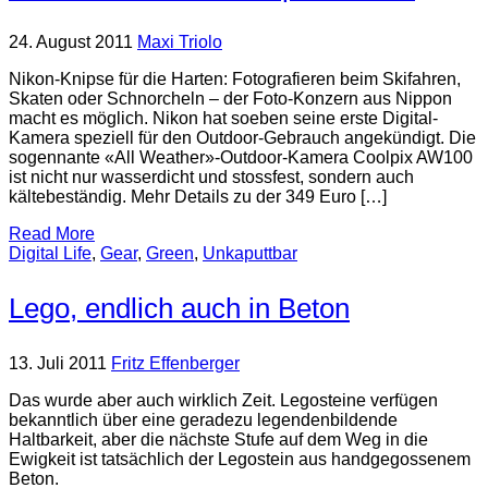
24. August 2011
Maxi Triolo
Nikon-Knipse für die Harten: Fotografieren beim Skifahren,
Skaten oder Schnorcheln – der Foto-Konzern aus Nippon
macht es möglich. Nikon hat soeben seine erste Digital-
Kamera speziell für den Outdoor-Gebrauch angekündigt. Die
sogennante «All Weather»-Outdoor-Kamera Coolpix AW100
ist nicht nur wasserdicht und stossfest, sondern auch
kältebeständig. Mehr Details zu der 349 Euro […]
Read More
Digital Life
,
Gear
,
Green
,
Unkaputtbar
Lego, endlich auch in Beton
13. Juli 2011
Fritz Effenberger
Das wurde aber auch wirklich Zeit. Legosteine verfügen
bekanntlich über eine geradezu legendenbildende
Haltbarkeit, aber die nächste Stufe auf dem Weg in die
Ewigkeit ist tatsächlich der Legostein aus handgegossenem
Beton.