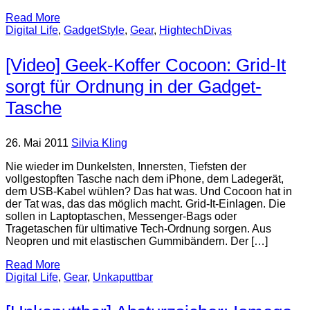
Read More
Digital Life
,
GadgetStyle
,
Gear
,
HightechDivas
[Video] Geek-Koffer Cocoon: Grid-It
sorgt für Ordnung in der Gadget-
Tasche
26. Mai 2011
Silvia Kling
Nie wieder im Dunkelsten, Innersten, Tiefsten der
vollgestopften Tasche nach dem iPhone, dem Ladegerät,
dem USB-Kabel wühlen? Das hat was. Und Cocoon hat in
der Tat was, das das möglich macht. Grid-It-Einlagen. Die
sollen in Laptoptaschen, Messenger-Bags oder
Tragetaschen für ultimative Tech-Ordnung sorgen. Aus
Neopren und mit elastischen Gummibändern. Der […]
Read More
Digital Life
,
Gear
,
Unkaputtbar