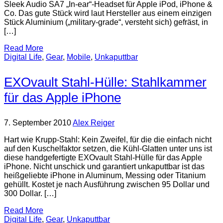
Sleek Audio SA7 „In-ear“-Headset für Apple iPod, iPhone &
Co. Das gute Stück wird laut Hersteller aus einem einzigen
Stück Aluminium („military-grade“, versteht sich) gefräst, in
[…]
Read More
Digital Life
,
Gear
,
Mobile
,
Unkaputtbar
EXOvault Stahl-Hülle: Stahlkammer
für das Apple iPhone
7. September 2010
Alex Reiger
Hart wie Krupp-Stahl: Kein Zweifel, für die die einfach nicht
auf den Kuschelfaktor setzen, die Kühl-Glatten unter uns ist
diese handgefertigte EXOvault Stahl-Hülle für das Apple
iPhone. Nicht unschick und garantiert unkaputtbar ist das
heißgeliebte iPhone in Aluminum, Messing oder Titanium
gehüllt. Kostet je nach Ausführung zwischen 95 Dollar und
300 Dollar. […]
Read More
Digital Life
,
Gear
,
Unkaputtbar