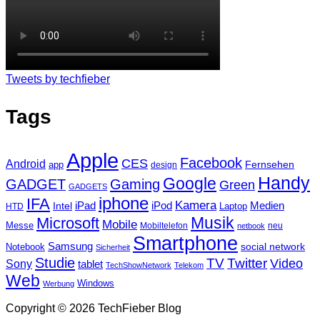
Tweets by techfieber
Tags
Apple
Facebook
CES
Android
Fernsehen
app
design
Handy
Google
GADGET
Gaming
Green
GADGETS
iphone
IFA
Kamera
iPad
Intel
iPod
Medien
Laptop
HTD
Musik
Microsoft
Mobile
Messe
Mobiltelefon
neu
netbook
Smartphone
Samsung
social network
Notebook
Sicherheit
Studie
TV
Twitter
Video
Sony
tablet
TechShowNetwork
Telekom
Web
Windows
Werbung
Copyright © 2026 TechFieber Blog