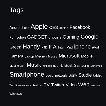
Tags
Apple
Facebook
CES
Android
app
design
Google
GADGET
Gaming
Fernsehen
GADGETS
Handy
iphone
IFA
Green
iPad
Intel
iPod
HTD
Microsoft
Mobile
Kamera
Medien
Laptop
Messe
Musik
Samsung
Notebook
Mobiltelefon
neu
netbook
Sicherheit
Smartphone
Studie
Sony
social network
tablet
Web
TV
Twitter
Video
TechShowNetwork
Telekom
Werbung
Windows