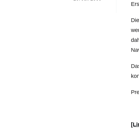
Ers
Di
wer
dah
Na
Das
kon
Pre
[Li