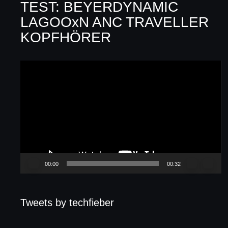
TEST: BEYERDYNAMIC
LAGOOxN ANC TRAVELLER
KOPFHÖRER
Video-
Player
00:00
00:32
Tweets by techfieber