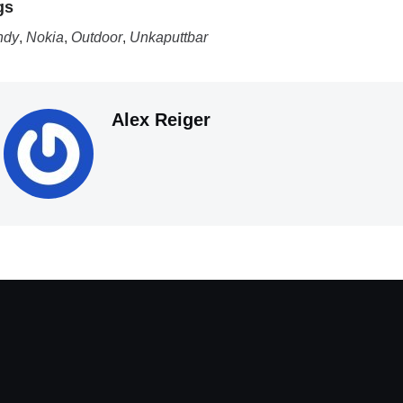
gs
ndy
,
Nokia
,
Outdoor
,
Unkaputtbar
Alex Reiger