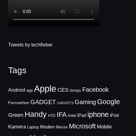
Tweets by techfieber
Tags
Apple
Facebook
CES
Android
app
design
Google
GADGET
Gaming
Fernsehen
GADGETS
Handy
iphone
IFA
Green
iPad
Intel
iPod
HTD
Microsoft
Mobile
Kamera
Medien
Laptop
Messe