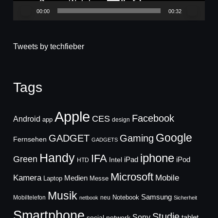
00:00
00:32
Tweets by techfieber
Tags
Apple
Facebook
CES
Android
app
design
Google
GADGET
Gaming
Fernsehen
GADGETS
Handy
iphone
IFA
Green
iPad
Intel
iPod
HTD
Microsoft
Mobile
Kamera
Medien
Laptop
Messe
Musik
Samsung
Notebook
Mobiltelefon
neu
netbook
Sicherheit
Smartphone
Studie
Sony
social network
tablet