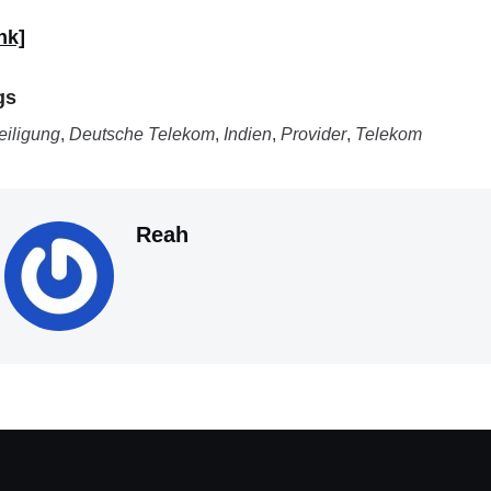
nk]
gs
eiligung
,
Deutsche Telekom
,
Indien
,
Provider
,
Telekom
Reah