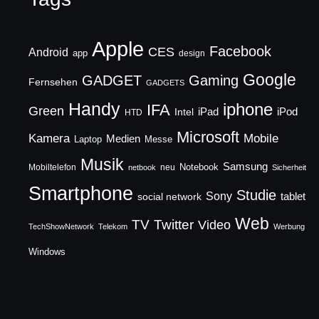
Apple
Facebook
CES
Android
app
design
Google
GADGET
Gaming
Fernsehen
GADGETS
Handy
iphone
IFA
Green
iPad
Intel
iPod
HTD
Microsoft
Mobile
Kamera
Medien
Laptop
Messe
Musik
Samsung
Notebook
Mobiltelefon
neu
netbook
Sicherheit
Smartphone
Studie
Sony
social network
tablet
Web
TV
Twitter
Video
TechShowNetwork
Telekom
Werbung
Windows