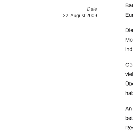
Ban
Date
Eu
22. August 2009
Die
Mob
ind
Geg
vie
Übe
ha
An 
bet
Re