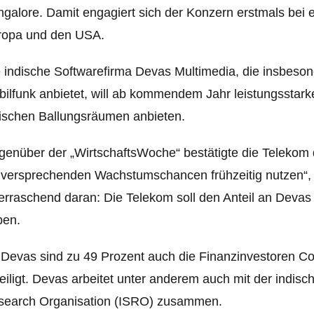
galore. Damit engagiert sich der Konzern erstmals bei
ropa und den USA.
 indische Softwarefirma Devas Multimedia, die insbesond
ilfunk anbietet, will ab kommendem Jahr leistungsstark
ischen Ballungsräumen anbieten.
enüber der „WirtschaftsWoche“ bestätigte die Telekom di
lversprechenden Wachstumschancen frühzeitig nutzen“, 
rraschend daran: Die Telekom soll den Anteil an Devas
ben.
Devas sind zu 49 Prozent auch die Finanzinvestoren C
eiligt. Devas arbeitet unter anderem auch mit der indi
search Organisation (ISRO) zusammen.