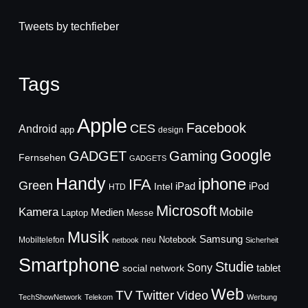
Tweets by techfieber
Tags
Apple
Facebook
CES
Android
app
design
Google
GADGET
Gaming
Fernsehen
GADGETS
Handy
iphone
IFA
Green
iPad
Intel
iPod
HTD
Microsoft
Mobile
Kamera
Medien
Laptop
Messe
Musik
Samsung
Notebook
Mobiltelefon
neu
netbook
Sicherheit
Smartphone
Studie
Sony
social network
tablet
Web
TV
Twitter
Video
TechShowNetwork
Telekom
Werbung