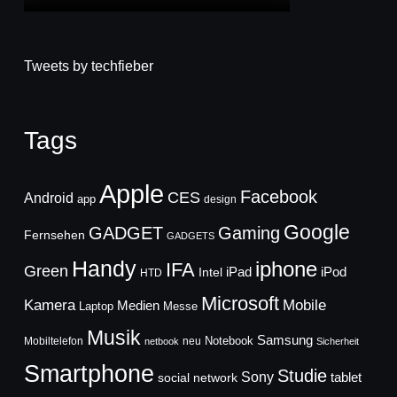
Tweets by techfieber
Tags
Apple
Facebook
CES
Android
app
design
Google
GADGET
Gaming
Fernsehen
GADGETS
Handy
iphone
IFA
Green
iPad
Intel
iPod
HTD
Microsoft
Mobile
Kamera
Medien
Laptop
Messe
Musik
Samsung
Notebook
Mobiltelefon
neu
netbook
Sicherheit
Smartphone
Studie
Sony
social network
tablet