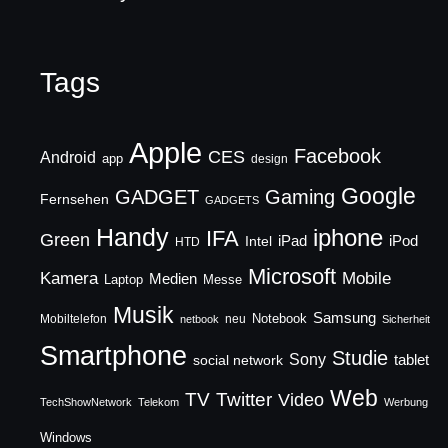
Tags
Apple
Facebook
CES
Android
app
design
Google
GADGET
Gaming
Fernsehen
GADGETS
Handy
iphone
IFA
Green
iPad
Intel
iPod
HTD
Microsoft
Mobile
Kamera
Medien
Laptop
Messe
Musik
Samsung
Notebook
Mobiltelefon
neu
netbook
Sicherheit
Smartphone
Studie
Sony
social network
tablet
Web
TV
Twitter
Video
TechShowNetwork
Telekom
Werbung
Windows