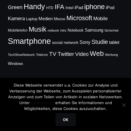
Handy
iphone
IFA
Green
iPad
Intel
iPod
HTD
Microsoft
Mobile
Kamera
Medien
Laptop
Messe
Musik
Samsung
Notebook
Mobiltelefon
neu
netbook
Sicherheit
Smartphone
Studie
Sony
social network
tablet
Web
TV
Twitter
Video
TechShowNetwork
Telekom
Werbung
Windows
Diese Webseite verwendet u.a. Cookies zur Analyse und
Verbesserung der Webseite, zum Ausspielen personalisierter
Anzeigen und zum Teilen von Artikeln in sozialen Netzwerken.
Copyright © 2026
Unter
Datenschutz
erhalten Sie Informationen und
TechFieber Blog
Möglichkeiten, diese Cookies auszuschalten.
Designed by
WPZOOM
OK