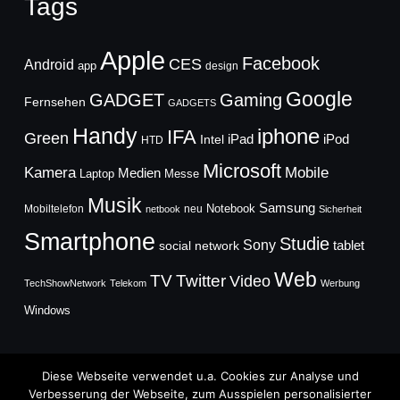
Tags
Apple
Facebook
CES
Android
app
design
Google
GADGET
Gaming
Fernsehen
GADGETS
Handy
iphone
IFA
Green
iPad
Intel
iPod
HTD
Microsoft
Mobile
Kamera
Medien
Laptop
Messe
Musik
Samsung
Notebook
Mobiltelefon
neu
netbook
Sicherheit
Smartphone
Studie
Sony
social network
tablet
Web
TV
Twitter
Video
TechShowNetwork
Telekom
Werbung
Windows
Diese Webseite verwendet u.a. Cookies zur Analyse und
Verbesserung der Webseite, zum Ausspielen personalisierter