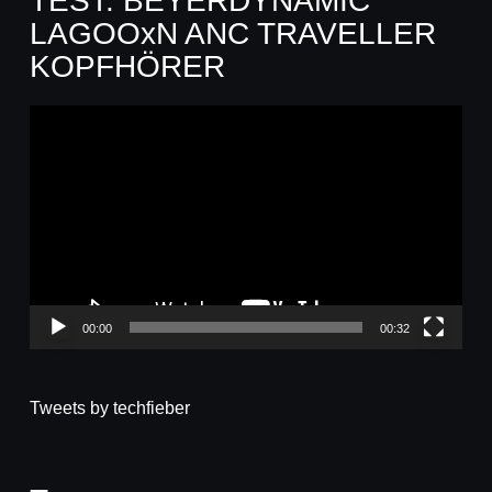
TEST: BEYERDYNAMIC
LAGOOxN ANC TRAVELLER
KOPFHÖRER
Video-
Player
00:00
00:32
Tweets by techfieber