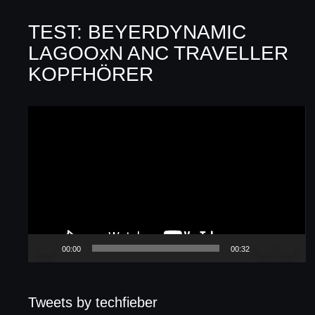
TEST: BEYERDYNAMIC
LAGOOxN ANC TRAVELLER
KOPFHÖRER
Video-
Player
00:00
00:32
Tweets by techfieber