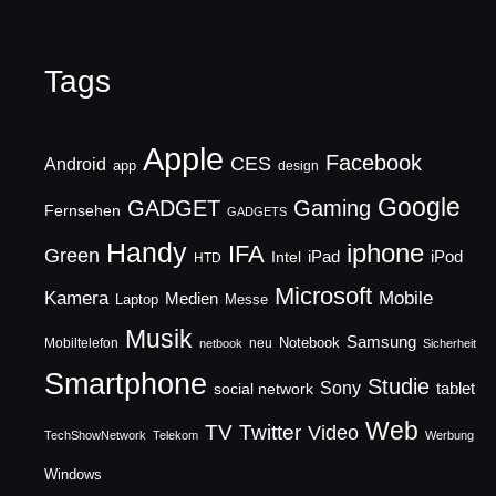
Tags
Apple
Facebook
CES
Android
app
design
Google
GADGET
Gaming
Fernsehen
GADGETS
Handy
iphone
IFA
Green
iPad
Intel
iPod
HTD
Microsoft
Mobile
Kamera
Medien
Laptop
Messe
Musik
Samsung
Notebook
Mobiltelefon
neu
netbook
Sicherheit
Smartphone
Studie
Sony
social network
tablet
Web
TV
Twitter
Video
TechShowNetwork
Telekom
Werbung
Windows