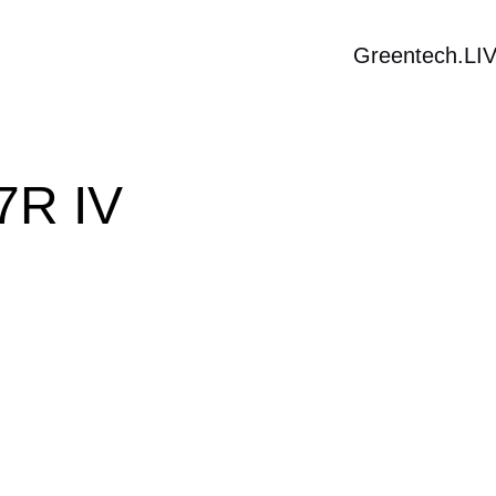
Greentech.LI
7R IV