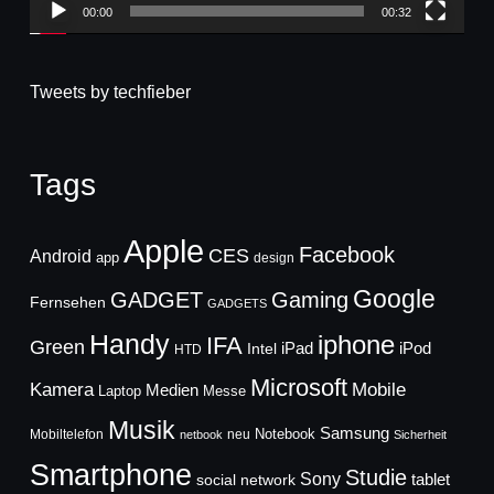
00:00
00:32
Tweets by techfieber
Tags
Apple
Facebook
CES
Android
app
design
Google
GADGET
Gaming
Fernsehen
GADGETS
Handy
iphone
IFA
Green
iPad
Intel
iPod
HTD
Microsoft
Mobile
Kamera
Medien
Laptop
Messe
Musik
Samsung
Notebook
Mobiltelefon
neu
netbook
Sicherheit
Smartphone
Studie
Sony
social network
tablet